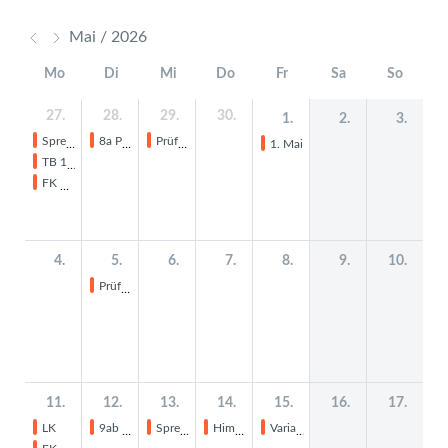
Mai / 2026
Mo
Di
Mi
Do
Fr
Sa
So
27.
28.
29.
30.
1.
2.
3.
Sprechtag Arbeitsagentur
8a Projekttag
Prüfung Ma 10
1. Mai
TB 1-2 und 7-10
FK Wat
4.
5.
6.
7.
8.
9.
10.
Prüfung 10 En
11.
12.
13.
14.
15.
16.
17.
LK
9ab Probemarsch
Sprechtag Arbeitsagentur
Himmelfahrt
Variabler Ferientag