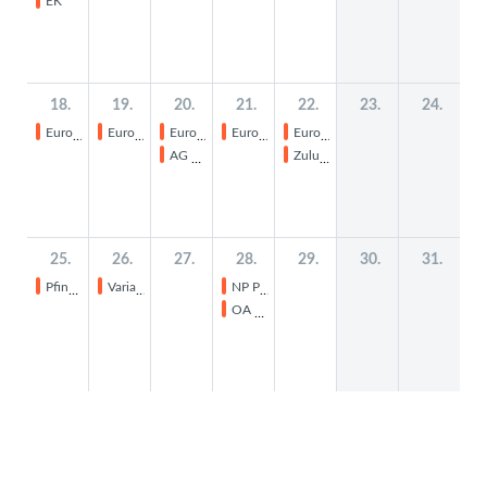
EK
18.
19.
20.
21.
22.
23.
24.
Europawoche
Europawoche
Europawoche
Europawoche
Europawoche
AG Schulfest
Zulunftswerkstatt
25.
26.
27.
28.
29.
30.
31.
Pfingstmontag
Variabler Ferientag
NP P10 En
OA 4 De