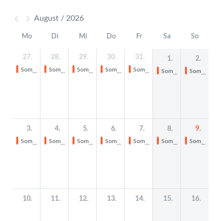
August / 2026
Mo
Di
Mi
Do
Fr
Sa
So
27.
28.
29.
30.
31.
1.
2.
Sommerferien
Sommerferien
Sommerferien
Sommerferien
Sommerferien
Sommerferien
Sommerferien
3.
4.
5.
6.
7.
8.
9.
Sommerferien
Sommerferien
Sommerferien
Sommerferien
Sommerferien
Sommerferien
Sommerferien
10.
11.
12.
13.
14.
15.
16.