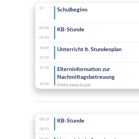
GT
Schulbeginn
09:00
KB-Stunde
09:45
10:00
Unterricht lt. Stundenplan
11:35
17:30
Elterninformation zur
Nachmittagsbetreuung
18:30
Mehrzwecksaal
08:10
KB-Stunde
08:55