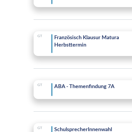
GT
Französisch Klausur Matura
Herbsttermin
GT
ABA - Themenfindung 7A
GT
SchulsprecherInnenwahl