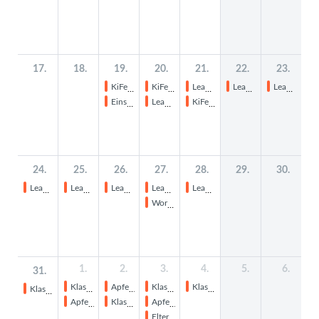
17.
18.
19.
20.
21.
22.
23.
KiFeDo Jg.3
KiFeDo Jg.3
LeaH SH
LeaH SH
LeaH SH
Einschulung der ersten Klassen
LeaH SH
KiFeDo Jg.3
24.
25.
26.
27.
28.
29.
30.
LeaH SH
LeaH SH
LeaH SH
LeaH SH
LeaH SH
Workshopmesse
1.
2.
3.
4.
5.
6.
31.
Klassenfahrt 4a
Apfelwiese
Klassenfahrt 4a
Klassenfahrt 4a
Klassenfahrt 4a
Apfelwiese
Klassenfahrt 4a
Apfelwiese
Elternabend Jg. 1,3,5,7,9,10